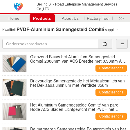
Beijing Silk Road Enterprise Management Services
Co.,LTD
Home
Products
About Us
Factory Tour
>>
PVDF-Aluminium Samengesteld Comité
Kwaliteit
supplier.
Glanzend Blauw het Aluminium Samengesteld
Comité 2000mm van ACS Breedte met 0.30mm Alu
Dikte
Contacteer ons
Drievoudige Samengestelde het Metaalcomités van
het Deklaagaluminium met Verfdikte 35um
Contacteer ons
Het Aluminium Samengestelde Comité van parel
Rode ACS Bladen Lichtgewicht met PVDF-het
Schilderen
Contacteer ons
De marmeren Samengestelde Bouwcomités van het