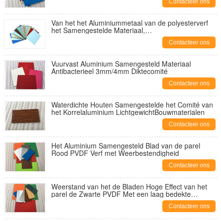
Contacteer ons
Van het het Aluminiummetaal van de polyesterverf
het Samengestelde Materiaal,
Buiten BouwBekledingspanelen
Contacteer ons
Vuurvast Aluminium Samengesteld Materiaal
Antibacterieel 3mm/4mm Diktecomité
Contacteer ons
Waterdichte Houten Samengestelde het Comité van
het Korrelaluminium LichtgewichtBouwmaterialen
Contacteer ons
Het Aluminium Samengesteld Blad van de parel
Rood PVDF Verf met Weerbestendigheid
Contacteer ons
Weerstand van het de Bladen Hoge Effect van het
parel de Zwarte PVDF Met een laag bedekte
Aluminium voor Bouw
Contacteer ons