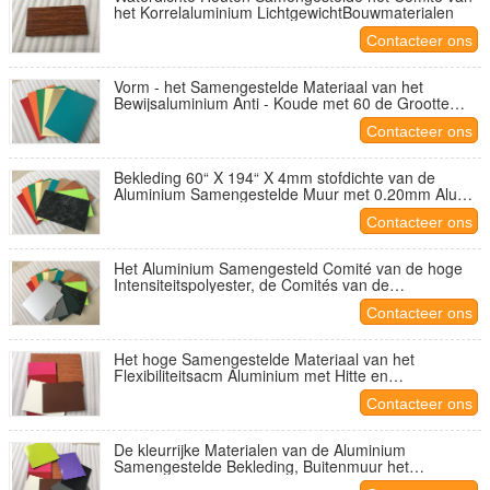
het Korrelaluminium LichtgewichtBouwmaterialen
Contacteer ons
Vorm - het Samengestelde Materiaal van het
Bewijsaluminium Anti - Koude met 60 de Grootte
van“ X 122“ X 4mm
Contacteer ons
Bekleding 60“ X 194“ X 4mm stofdichte van de
Aluminium Samengestelde Muur met 0.20mm Alu
Dikte
Contacteer ons
Het Aluminium Samengesteld Comité van de hoge
Intensiteitspolyester, de Comités van de
Aluminiummuur Buitenkant
Contacteer ons
Het hoge Samengestelde Materiaal van het
Flexibiliteitsacm Aluminium met Hitte en
Geluidsisolatie
Contacteer ons
De kleurrijke Materialen van de Aluminium
Samengestelde Bekleding, Buitenmuur het
Behandelen Materialen