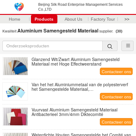
Beijing Silk Road Enterprise Management Services
Co.,LTD
Home
Products
About Us
Factory Tour
>>
Aluminium Samengesteld Materiaal
Kwaliteit
supplier.
(30)
Glanzend Wit/Zwart Aluminium Samengesteld
Materiaal met Hoge Effectweerstand
Contacteer ons
Van het het Aluminiummetaal van de polyesterverf
het Samengestelde Materiaal,
Buiten BouwBekledingspanelen
Contacteer ons
Vuurvast Aluminium Samengesteld Materiaal
Antibacterieel 3mm/4mm Diktecomité
Contacteer ons
Waterdichte Houten Samengestelde het Comité van