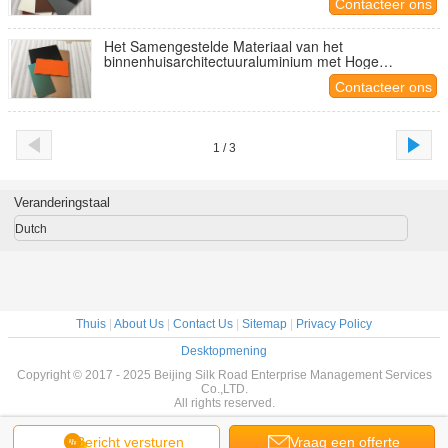
Contacteer ons
Het Samengestelde Materiaal van het
binnenhuisarchitectuuraluminium met Hoge
Schilsterkte
Contacteer ons
1 / 3
Veranderingstaal
Dutch
Thuis
|
About Us
|
Contact Us
|
Sitemap
|
Privacy Policy
Desktopmening
Copyright © 2017 - 2025 Beijing Silk Road Enterprise Management Services
Co.,LTD.
All rights reserved.
Bericht versturen
Vraag een offerte