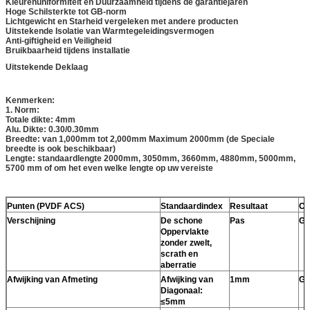
Kleurenuniformiteit en Duurzaamheid tijdens de garantiejaren
Hoge Schilsterkte tot GB-norm
Lichtgewicht en Starheid vergeleken met andere producten
Uitstekende Isolatie van Warmtegeleidingsvermogen
Anti-giftigheid en Veiligheid
Bruikbaarheid tijdens installatie
Uitstekende Deklaag
Kenmerken:
1. Norm:
Totale dikte: 4mm
Alu. Dikte: 0.30/0.30mm
Breedte: van 1,000mm tot 2,000mm Maximum 2000mm (de Speciale
breedte is ook beschikbaar)
Lengte: standaardlengte 2000mm, 3050mm, 3660mm, 4880mm, 5000mm,
5700 mm of om het even welke lengte op uw vereiste
Punten (PVDF ACS)
Standaardindex
Resultaat
Co
Verschijning
De schone
Pas
Ge
Oppervlakte
zonder zwelt,
scrath en
aberratie
Afwijking van Afmeting
Afwijking van
1mm
Ge
Diagonaal:
≤5mm