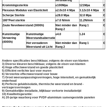
verandering
Krommingssterkte
≥100Mpa
121Mpa
Ge
Flexuous Modulus van Elasticiteit
≥2.0x10 4 Mpa
3.12x10 4 Mpa
Ge
Scherpe Sterkte
≥28.0 Mpa
32.0 Mpa
Ge
180°Peel sterkte
≥7.0 N/mm
11.2N/mm
Ge
Zoute Nevelweerstand (3000h)
Niet minder dan
Rang 1
Ge
Rang 2
Kunstmatige
Kunstmatige
≤4.0
1.24
Ge
Verwering
Weerstandsaberratie
(4000h)
Het verouderen
Niet minder dan
Rang 1
Ge
Weerstand uit Licht
Rang 2
Andere specificaties beschikbaar, volgens de eisen van klanten
3) Diverse kleuren beschikbaar, volgens de eisen van klanten
4) Hoge effectweerstand en goede plasticiteit
5) Efficiënt verlichte last voor muren
6) Versterkte effectweerstand voor bouw
7) Groot weeraanpassingsvermogen, hoge intensiteit, en gemakkelijk
onderhoud
8) Perfecte geluidsisolatie, thermische weerstand en brand -
vertragersvermogen
9) Gemakkelijke installatie, blijkbaar verkorte installatietijd
10) Kwaliteitsgarantie:
A) 20-jarige waarborg voor PVDF-aluminium samengestelde panelen