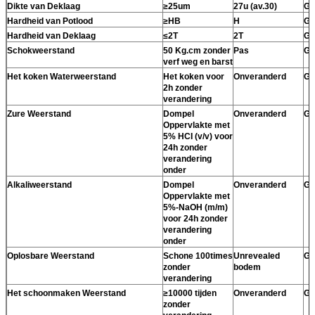
Dikte van Deklaag
≥25um
27u (av.30)
Ge
Hardheid van Potlood
≥HB
H
Ge
Hardheid van Deklaag
≤2T
2T
Ge
Schokweerstand
50 Kg.cm zonder
Pas
Ge
verf weg en barst
Het koken Waterweerstand
Het koken voor
Onveranderd
Ge
2h zonder
verandering
Zure Weerstand
Dompel
Onveranderd
Ge
Oppervlakte met
5% HCI (v/v) voor
24h zonder
verandering
onder
Alkaliweerstand
Dompel
Onveranderd
Ge
Oppervlakte met
5%-NaOH (m/m)
voor 24h zonder
verandering
onder
Oplosbare Weerstand
Schone 100times
Unrevealed
Ge
zonder
bodem
verandering
Het schoonmaken Weerstand
≥10000 tijden
Onveranderd
Ge
zonder