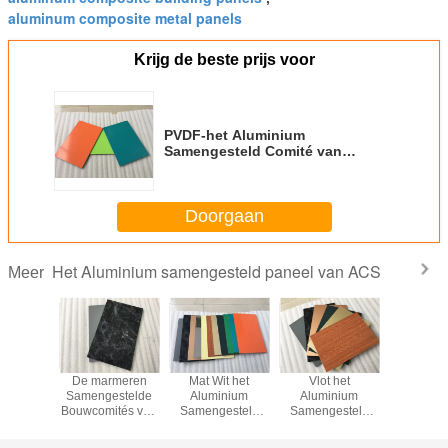
aluminum composite metal panels
Krijg de beste prijs voor
PVDF-het Aluminium
Samengesteld Comité van
Verfacs, Aluminium Plastic
Samengesteld Comité
Doorgaan
Het Aluminium samengesteld paneel van ACS
Meer
uminium
De marmeren
Mat Wit het
Vlot het
Glanzend
estelde
Samengestelde
Aluminium
Aluminium
het Alum
an parel
Bouwcomités van
Samengesteld
Samengesteld
Samenge
 ACS
het
Comité van ACS,
Comité van de
Comité 
ichtgewicht
patroonaluminium,
AluminiumBekledingspaneel Anti
Oppervlaktevoorgevel voor
van ACS 