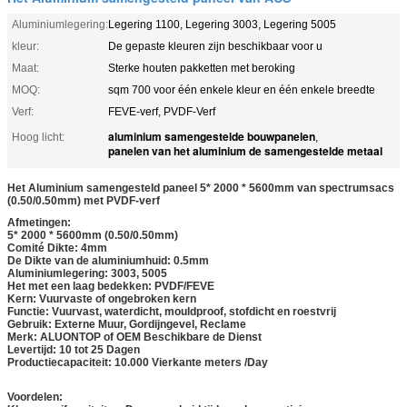
Aluminiumlegering:
Legering 1100, Legering 3003, Legering 5005
kleur:
De gepaste kleuren zijn beschikbaar voor u
Maat:
Sterke houten pakketten met beroking
MOQ:
sqm 700 voor één enkele kleur en één enkele breedte
Verf:
FEVE-verf, PVDF-Verf
aluminium samengestelde bouwpanelen
Hoog licht:
,
panelen van het aluminium de samengestelde metaal
Het Aluminium samengesteld paneel 5* 2000 * 5600mm van spectrumsacs
(0.50/0.50mm) met PVDF-verf
Afmetingen:
5* 2000 * 5600mm (0.50/0.50mm)
Comité Dikte: 4mm
De Dikte van de aluminiumhuid: 0.5mm
Aluminiumlegering: 3003, 5005
Het met een laag bedekken: PVDF/FEVE
Kern: Vuurvaste of ongebroken kern
Functie: Vuurvast, waterdicht, mouldproof, stofdicht en roestvrij
Gebruik: Externe Muur, Gordijngevel, Reclame
Merk: ALUONTOP of OEM Beschikbare de Dienst
Levertijd: 10 tot 25 Dagen
Productiecapaciteit: 10.000 Vierkante meters /Day
Voordelen: