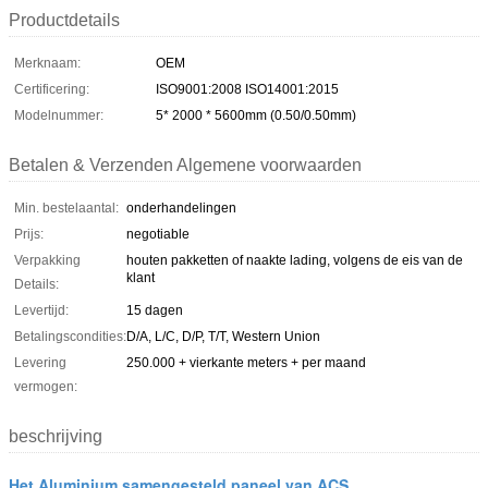
Productdetails
Merknaam:
OEM
Certificering:
ISO9001:2008 ISO14001:2015
Modelnummer:
5* 2000 * 5600mm (0.50/0.50mm)
Betalen & Verzenden Algemene voorwaarden
Min. bestelaantal:
onderhandelingen
Prijs:
negotiable
Verpakking
houten pakketten of naakte lading, volgens de eis van de
klant
Details:
Levertijd:
15 dagen
Betalingscondities:
D/A, L/C, D/P, T/T, Western Union
Levering
250.000 + vierkante meters + per maand
vermogen:
beschrijving
Het Aluminium samengesteld paneel van ACS