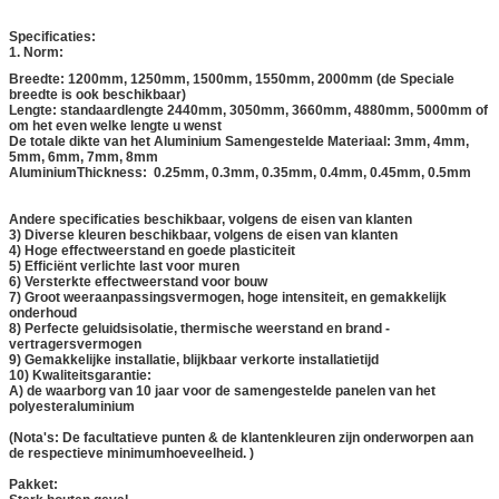
Specificaties:
1. Norm:
Breedte: 1200mm, 1250mm, 1500mm, 1550mm, 2000mm (de Speciale
breedte is ook beschikbaar)
Lengte: standaardlengte 2440mm, 3050mm, 3660mm, 4880mm, 5000mm of
om het even welke lengte u wenst
De totale dikte van het Aluminium Samengestelde Materiaal: 3mm, 4mm,
5mm, 6mm, 7mm, 8mm
AluminiumThickness: 0.25mm, 0.3mm, 0.35mm, 0.4mm, 0.45mm, 0.5mm
Andere specificaties beschikbaar, volgens de eisen van klanten
3) Diverse kleuren beschikbaar, volgens de eisen van klanten
4) Hoge effectweerstand en goede plasticiteit
5) Efficiënt verlichte last voor muren
6) Versterkte effectweerstand voor bouw
7) Groot weeraanpassingsvermogen, hoge intensiteit, en gemakkelijk
onderhoud
8) Perfecte geluidsisolatie, thermische weerstand en brand -
vertragersvermogen
9) Gemakkelijke installatie, blijkbaar verkorte installatietijd
10) Kwaliteitsgarantie:
A) de waarborg van 10 jaar voor de samengestelde panelen van het
polyesteraluminium
(Nota's: De facultatieve punten & de klantenkleuren zijn onderworpen aan
de respectieve minimumhoeveelheid. )
Pakket: