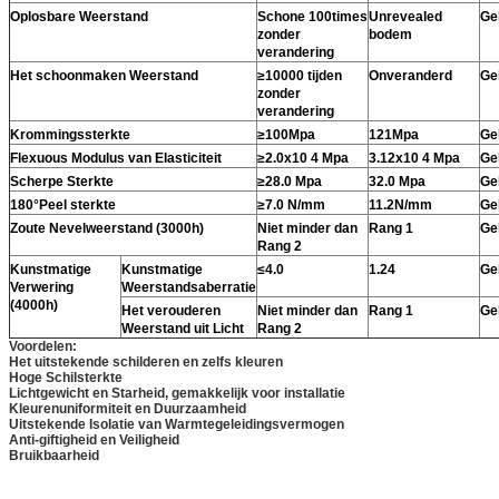
Oplosbare Weerstand
Schone 100times
Unrevealed
Ge
zonder
bodem
verandering
Het schoonmaken Weerstand
≥10000 tijden
Onveranderd
Ge
zonder
verandering
Krommingssterkte
≥100Mpa
121Mpa
Ge
Flexuous Modulus van Elasticiteit
≥2.0x10 4 Mpa
3.12x10 4 Mpa
Ge
Scherpe Sterkte
≥28.0 Mpa
32.0 Mpa
Ge
180°Peel sterkte
≥7.0 N/mm
11.2N/mm
Ge
Zoute Nevelweerstand (3000h)
Niet minder dan
Rang 1
Ge
Rang 2
Kunstmatige
Kunstmatige
≤4.0
1.24
Ge
Verwering
Weerstandsaberratie
(4000h)
Het verouderen
Niet minder dan
Rang 1
Ge
Weerstand uit Licht
Rang 2
Voordelen:
Het uitstekende schilderen en zelfs kleuren
Hoge Schilsterkte
Lichtgewicht en Starheid, gemakkelijk voor installatie
Kleurenuniformiteit en Duurzaamheid
Uitstekende Isolatie van Warmtegeleidingsvermogen
Anti-giftigheid en Veiligheid
Bruikbaarheid