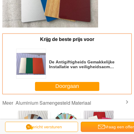
Krijg de beste prijs voor
De Antigiftigheids Gemakkelijke
Installatie van veiligheidsacm
Bekledingspanelen voor
Muurbekleding
Doorgaan
Aluminium Samengesteld Materiaal
Meer
Bericht versturen
Vraag een offer