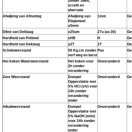
zonder zwelt,
scrath en
aberratie
Afwijking van Afmeting
Afwijking van
1mm
Ge
Diagonaal:
≤5mm
Dikte van Deklaag
≥25um
27u (av.30)
Ge
Hardheid van Potlood
≥HB
H
Ge
Hardheid van Deklaag
≤2T
2T
Ge
Schokweerstand
50 Kg.cm zonder
Pas
Ge
verf weg en barst
Het koken Waterweerstand
Het koken voor
Onveranderd
Ge
2h zonder
verandering
Zure Weerstand
Dompel
Onveranderd
Ge
Oppervlakte met
5% HCI (v/v) voor
24h zonder
verandering
onder
Alkaliweerstand
Dompel
Onveranderd
Ge
Oppervlakte met
5%-NaOH (m/m)
voor 24h zonder
verandering
onder