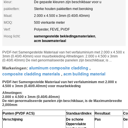
kleur:
De gepaste kleuren zijn beschikbaar voor u
pakketten:
Sterke houten pakketten met beroking
Maat:
2.000 x 4.500 x 3mm (0.40/0.40mm)
MOQ:
500 vierkante meter
Verf:
Polyester, FEVE, PVDF
samengestelde bekledingsmaterialen
Hoog licht:
,
acm bouwmateriaal
PVDF-het Samengestelde Materiaal van het verfaluminium met 2.000 x 4.500 x
3mm (0.40/0.40mm) voor muurbekleding Afmetingen: 2.000 x 4.500 x 3mm
(0.40/0.40mm) De niet genormaliseerde panelen zijn beschikbaar, is ...
aluminum composite cladding
Markeringen:
,
composite cladding materials
acm building material
,
PVDF-het Samengestelde Materiaal van het verfaluminium met 2.000 x
4.500 x 3mm (0.40/0.40mm) voor muurbekleding
Afmetingen:
2.000 x 4.500 x 3mm (0.40/0.40mm)
De niet genormaliseerde panelen zijn beschikbaar, is de Maximumbreedte
2,000mm
Punten (PVDF ACS)
Standaardindex
Resultaat
Co
Verschijning
De schone
Pas
Ge
Oppervlakte