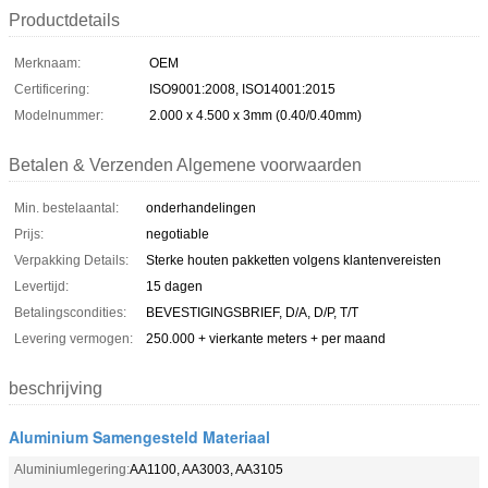
Productdetails
Merknaam:
OEM
Certificering:
ISO9001:2008, ISO14001:2015
Modelnummer:
2.000 x 4.500 x 3mm (0.40/0.40mm)
Betalen & Verzenden Algemene voorwaarden
Min. bestelaantal:
onderhandelingen
Prijs:
negotiable
Verpakking Details:
Sterke houten pakketten volgens klantenvereisten
Levertijd:
15 dagen
Betalingscondities:
BEVESTIGINGSBRIEF, D/A, D/P, T/T
Levering vermogen:
250.000 + vierkante meters + per maand
beschrijving
Aluminium Samengesteld Materiaal
Aluminiumlegering:
AA1100, AA3003, AA3105