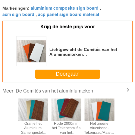
aluminium composite sign board
Markeringen:
,
acm sign board
acp panel sign board material
,
Krijg de beste prijs voor
Lichtgewicht de Comités van het
Aluminiumteken
Corrosieweerstand met
Geluidsisolatie
Doorgaan
De Comités van het aluminiumteken
Meer
we de
Oranje het
Rode 2000mm
Het groene
De Comit
 van het
Aluminium
het Tekencomités
Alucobond-
het h
umteken
Samengesteld
van het
Tekenraad/Materiaal
Aluminiu