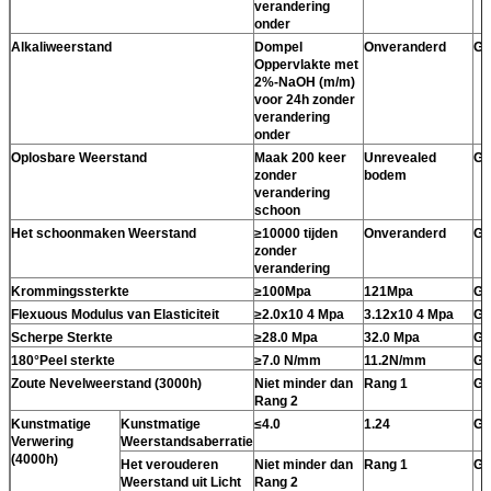
verandering
onder
Alkaliweerstand
Dompel
Onveranderd
Ge
Oppervlakte met
2%-NaOH (m/m)
voor 24h zonder
verandering
onder
Oplosbare Weerstand
Maak 200 keer
Unrevealed
Ge
zonder
bodem
verandering
schoon
Het schoonmaken Weerstand
≥10000 tijden
Onveranderd
Ge
zonder
verandering
Krommingssterkte
≥100Mpa
121Mpa
Ge
Flexuous Modulus van Elasticiteit
≥2.0x10 4 Mpa
3.12x10 4 Mpa
Ge
Scherpe Sterkte
≥28.0 Mpa
32.0 Mpa
Ge
180°Peel sterkte
≥7.0 N/mm
11.2N/mm
Ge
Zoute Nevelweerstand (3000h)
Niet minder dan
Rang 1
Ge
Rang 2
Kunstmatige
Kunstmatige
≤4.0
1.24
Ge
Verwering
Weerstandsaberratie
(4000h)
Het verouderen
Niet minder dan
Rang 1
Ge
Weerstand uit Licht
Rang 2