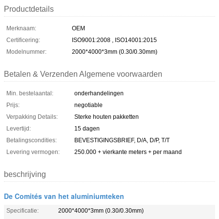
Productdetails
Merknaam:
OEM
Certificering:
ISO9001:2008 , ISO14001:2015
Modelnummer:
2000*4000*3mm (0.30/0.30mm)
Betalen & Verzenden Algemene voorwaarden
Min. bestelaantal:
onderhandelingen
Prijs:
negotiable
Verpakking Details:
Sterke houten pakketten
Levertijd:
15 dagen
Betalingscondities:
BEVESTIGINGSBRIEF, D/A, D/P, T/T
Levering vermogen:
250.000 + vierkante meters + per maand
beschrijving
De Comités van het aluminiumteken
Specificatie:
2000*4000*3mm (0.30/0.30mm)