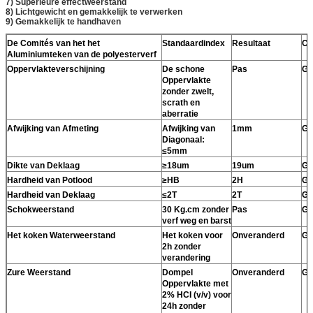
7) Superieure effectweerstand
8) Lichtgewicht en gemakkelijk te verwerken
9) Gemakkelijk te handhaven
De Comités van het het
Standaardindex
Resultaat
Co
Aluminiumteken van de polyesterverf
Oppervlakteverschijning
De schone
Pas
Ge
Oppervlakte
zonder zwelt,
scrath en
aberratie
Afwijking van Afmeting
Afwijking van
1mm
Ge
Diagonaal:
≤5mm
Dikte van Deklaag
≥18um
19um
Ge
Hardheid van Potlood
≥HB
2H
Ge
Hardheid van Deklaag
≤2T
2T
Ge
Schokweerstand
30 Kg.cm zonder
Pas
Ge
verf weg en barst
Het koken Waterweerstand
Het koken voor
Onveranderd
Ge
2h zonder
verandering
Zure Weerstand
Dompel
Onveranderd
Ge
Oppervlakte met
2% HCI (v/v) voor
24h zonder