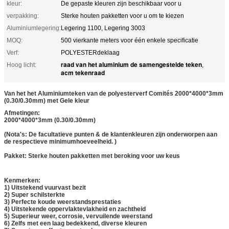
kleur:
De gepaste kleuren zijn beschikbaar voor u
verpakking:
Sterke houten pakketten voor u om te kiezen
Aluminiumlegering:
Legering 1100, Legering 3003
MOQ:
500 vierkante meters voor één enkele specificatie
Verf:
POLYESTERdeklaag
raad van het aluminium de samengestelde teken
Hoog licht:
,
acm tekenraad
Van het het Aluminiumteken van de polyesterverf Comités 2000*4000*3mm
(0.30/0.30mm) met Gele kleur
Afmetingen:
2000*4000*3mm (0.30/0.30mm)
(Nota's: De facultatieve punten & de klantenkleuren zijn onderworpen aan
de respectieve minimumhoeveelheid. )
Pakket: Sterke houten pakketten met beroking voor uw keus
Kenmerken:
1) Uitstekend vuurvast bezit
2) Super schilsterkte
3) Perfecte koude weerstandsprestaties
4) Uitstekende oppervlaktevlakheid en zachtheid
5) Superieur weer, corrosie, vervuilende weerstand
6) Zelfs met een laag bedekkend, diverse kleuren